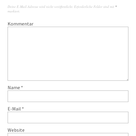
Deine E-Mail-Adresse wird nicht veröffentlicht.
Erforderliche Felder sind mit
*
markiert.
Kommentar
Name
*
E-Mail
*
Website