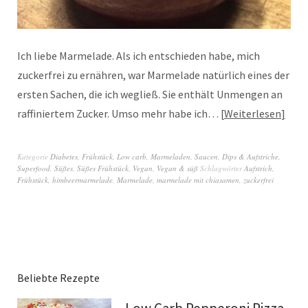
Ich liebe Marmelade. Als ich entschieden habe, mich
zuckerfrei zu ernähren, war Marmelade natürlich eines der
ersten Sachen, die ich wegließ. Sie enthält Unmengen an
raffiniertem Zucker. Umso mehr habe ich…
Weiterlesen
Kategorie
Diabetes
,
Frühstück
,
Low carb
,
Marmeladen
,
Saucen, Dips & Aufstriche
,
Superfood
,
Süßes
,
Süßes Frühstück
,
Vegan
,
Vegan & süß
Schlagwörter
Aufstrich
,
Frühstück
,
himbeermarmelade
,
Marmelade
,
marmelade mit chiasamen
,
zuckerfrei
Beliebte Rezepte