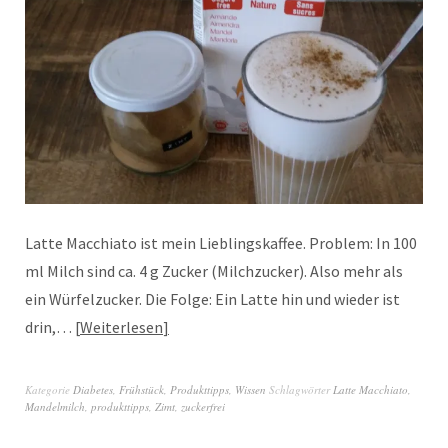
Latte Macchiato ist mein Lieblingskaffee. Problem: In 100
ml Milch sind ca. 4 g Zucker (Milchzucker). Also mehr als
ein Würfelzucker. Die Folge: Ein Latte hin und wieder ist
drin,…
Weiterlesen
Kategorie
Diabetes
,
Frühstück
,
Produkttipps
,
Wissen
Schlagwörter
Latte Macchiato
,
Mandelmilch
,
produkttipps
,
Zimt
,
zuckerfrei