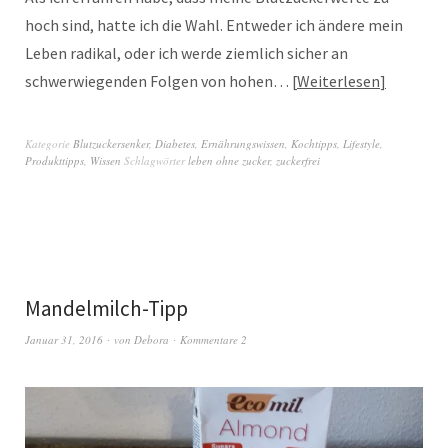
hoch sind, hatte ich die Wahl. Entweder ich ändere mein
Leben radikal, oder ich werde ziemlich sicher an
schwerwiegenden Folgen von hohen…
Weiterlesen
Kategorie
Blutzuckersenker
,
Diabetes
,
Ernährungswissen
,
Kochtipps
,
Lifestyle
,
Produkttipps
,
Wissen
Schlagwörter
leben ohne zucker
,
zuckerfrei
Mandelmilch-Tipp
Januar 31, 2016
von
Debora
Kommentare 2