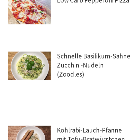
Low Carb Pepperoni Pizza
Schnelle Basilikum-Sahne
Zucchini-Nudeln
(Zoodles)
Kohlrabi-Lauch-Pfanne
mit Tofu-Bratwürstchen