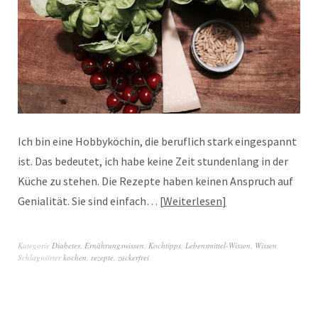
Ich bin eine Hobbyköchin, die beruflich stark eingespannt
ist. Das bedeutet, ich habe keine Zeit stundenlang in der
Küche zu stehen. Die Rezepte haben keinen Anspruch auf
Genialität. Sie sind einfach…
Weiterlesen
Kategorie
Diabetes
,
Ernährungswissen
,
Kochtipps
,
Lebensmittel-Wissen
,
Wissen
Schlagwörter
kochen
,
rezepte
,
zuckerfrei