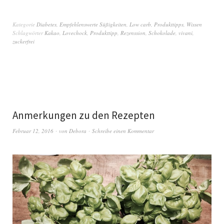
Kategorie
Diabetes
,
Empfehlenswerte Süßigkeiten
,
Low carb
,
Produkttipps
,
Wissen
Schlagwörter
Kakao
,
Lovechock
,
Produkttipp
,
Rezenssion
,
Schokolade
,
vivani
,
zuckerfrei
Anmerkungen zu den Rezepten
Februar 12, 2016
von
Debora
Schreibe einen Kommentar