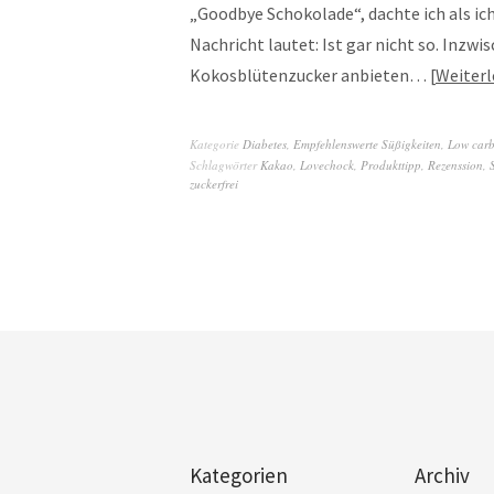
„Goodbye Schokolade“, dachte ich als ic
Nachricht lautet: Ist gar nicht so. Inzwi
Kokosblütenzucker anbieten…
Weiterl
Kategorie
Diabetes
,
Empfehlenswerte Süßigkeiten
,
Low car
Schlagwörter
Kakao
,
Lovechock
,
Produkttipp
,
Rezenssion
,
zuckerfrei
Kategorien
Archiv