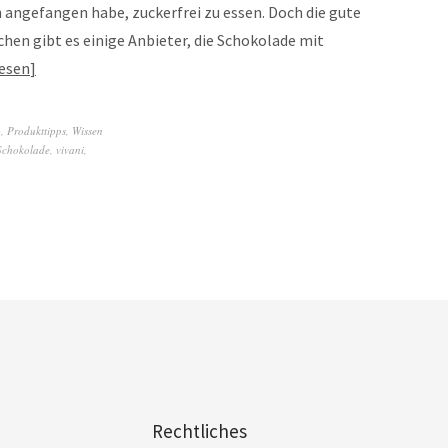
h angefangen habe, zuckerfrei zu essen. Doch die gute
schen gibt es einige Anbieter, die Schokolade mit
esen
b
,
Produkttipps
,
Wissen
Schokolade
,
vivani
,
Rechtliches