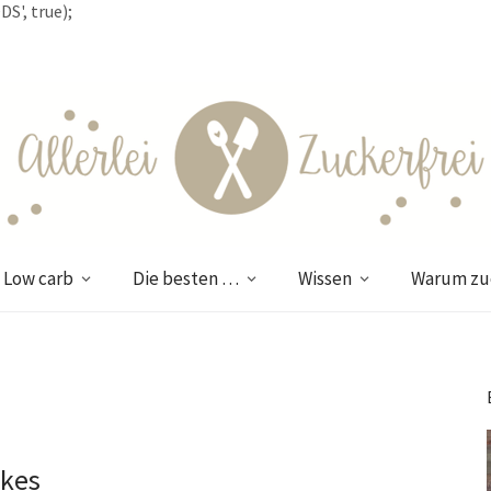
S', true);
Low carb
Die besten …
Wissen
Warum zuc
akes