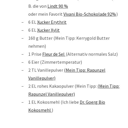
B. die von
Lindt 90 %
oder mein Favorit
Vivani Bio-Schokolade 92%
)
6 EL
Xucker Erythrit
6 EL
Xucker Xylit
160 g Butter (Mein Tipp: Kerrygold Butter
nehmen)
1 Prise
Fleur de Sel
(Alternativ normales Salz)
6 Eier (Zimmertemperatur)
2 TL Vanillepulver
(Mein Tipp: Rapunzel
Vanillepulver)
2 EL rohes Kakaopulver (Mein Tipp:
(Mein Tipp:
Rapunzel Vanillepulver)
1 EL Kokosmehl (Ich liebe
Dr. Goerg Bio
Kokosmehl
)