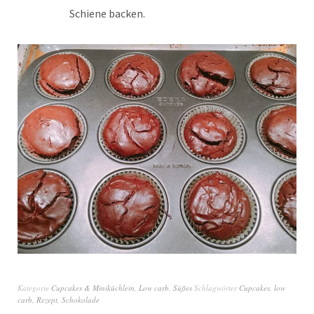
Schiene backen.
Kategorie
Cupcakes & Miniküchlein
,
Low carb
,
Süßes
Schlagwörter
Cupcakes
,
low
carb
,
Rezept
,
Schokolade