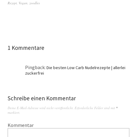
Rezept
,
Vegan
,
zoodles
1 Kommentare
Pingback:
Die besten Low Carb Nudelrezepte | allerlei
zuckerfrei
Schreibe einen Kommentar
Deine E-Mail-Adresse wird nicht veröffentlicht.
Erforderliche Felder sind mit
*
markiert.
Kommentar