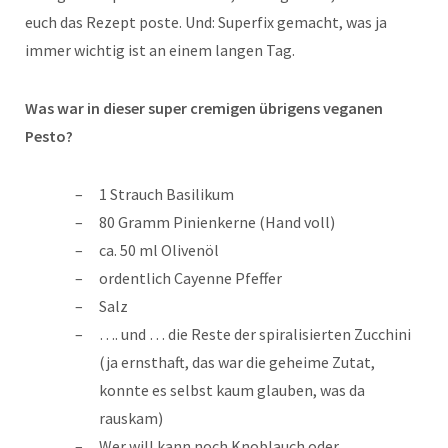
euch das Rezept poste. Und: Superfix gemacht, was ja
immer wichtig ist an einem langen Tag.
Was war in dieser super cremigen übrigens veganen
Pesto?
1 Strauch Basilikum
80 Gramm Pinienkerne (Hand voll)
ca. 50 ml Olivenöl
ordentlich Cayenne Pfeffer
Salz
…. und … die Reste der spiralisierten Zucchini
(ja ernsthaft, das war die geheime Zutat,
konnte es selbst kaum glauben, was da
rauskam)
Wer will kann noch Knoblauch oder