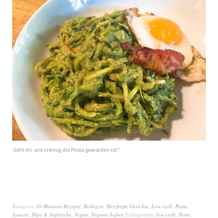
Seht ihr, wie cremig die Pesto geworden ist?
Kategorie
10-Minuten-Rezepte
,
Beilagen
,
Herzhafte Gerichte
,
Low carb
,
Pasta
,
Saucen, Dips & Aufstriche
,
Vegan
,
Vegane Soßen
Schlagwörter
low carb
,
Pesto
,