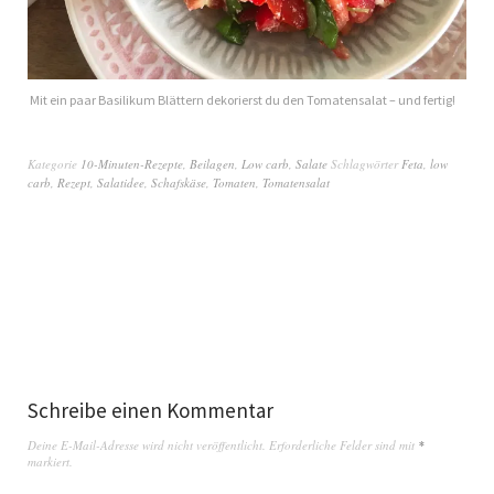
Mit ein paar Basilikum Blättern dekorierst du den Tomatensalat – und fertig!
Kategorie
10-Minuten-Rezepte
,
Beilagen
,
Low carb
,
Salate
Schlagwörter
Feta
,
low
carb
,
Rezept
,
Salatidee
,
Schafskäse
,
Tomaten
,
Tomatensalat
Schreibe einen Kommentar
Deine E-Mail-Adresse wird nicht veröffentlicht.
Erforderliche Felder sind mit
*
markiert.