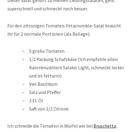
Dieser Salat gehört zu meinen Lieblingssalaten, geht
superschnell und schmeckt noch besser.
Für den zitronigen Tomaten-Fetacrumble-Salat braucht
ihr für 2 normale Portionen (als Beilage):
5 große Tomaten
1/2 Packung Schafskäse (Ich empfehle allen
Kalorienzählern Salakis Light, schmeckt lecker
und ist fettarm)
Viel Basilikum
Salz und Pfeffer
2 EL Öl
Saft von 1/2 Zitrone
Ich schneide die Tomaten in Würfel wie bei
Bruschetta
.