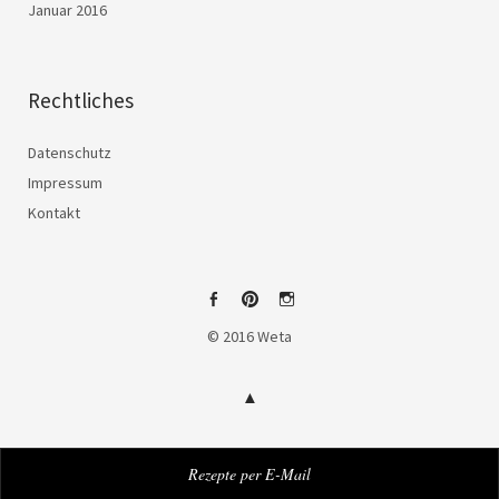
Januar 2016
Rechtliches
Datenschutz
Impressum
Kontakt
Facebook
Pinterest
Instagram
© 2016 Weta
Rezepte per E-Mail