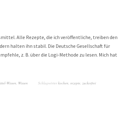
ittel. Alle Rezepte, die ich veröffentliche, treiben den
dern halten ihn stabil. Die Deutsche Gesellschaft für
mpfehle, z. B. über die Logi-Methode zu lesen. Mich hat
ttel-Wissen
,
Wissen
Schlagwörter
kochen
,
rezepte
,
zuckerfrei