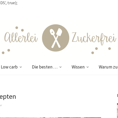
S', true);
Low carb
Die besten …
Wissen
Warum zuc
epten
ar