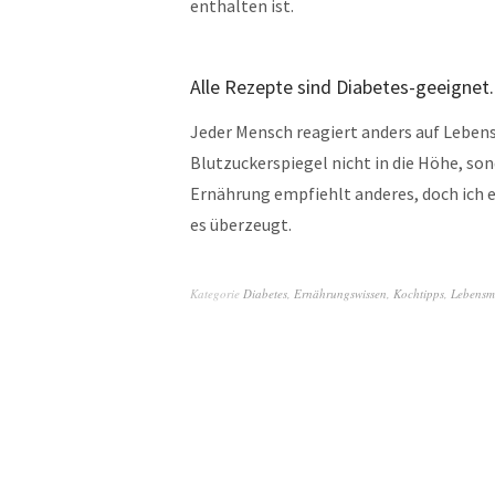
enthalten ist.
Alle Rezepte sind Diabetes-geeignet.
Jeder Mensch reagiert anders auf Lebensm
Blutzuckerspiegel nicht in die Höhe, son
Ernährung empfiehlt anderes, doch ich e
es überzeugt.
Kategorie
Diabetes
,
Ernährungswissen
,
Kochtipps
,
Lebensmi