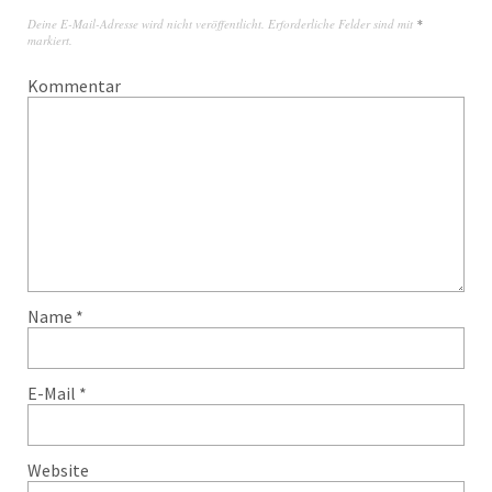
Deine E-Mail-Adresse wird nicht veröffentlicht.
Erforderliche Felder sind mit
*
markiert.
Kommentar
Name
*
E-Mail
*
Website