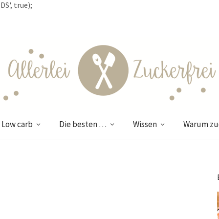
S', true);
Low carb
Die besten …
Wissen
Warum zuc