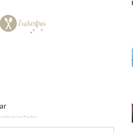
ar
e Felder sind mit
*
markiert.