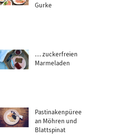
Gurke
… zuckerfreien
Marmeladen
Pastinakenpüree
an Möhren und
Blattspinat