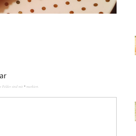
ar
e Felder sind mit
*
markiert.