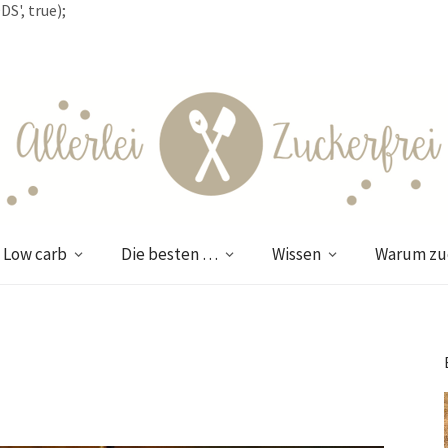
S', true);
Low carb
Die besten …
Wissen
Warum zuc