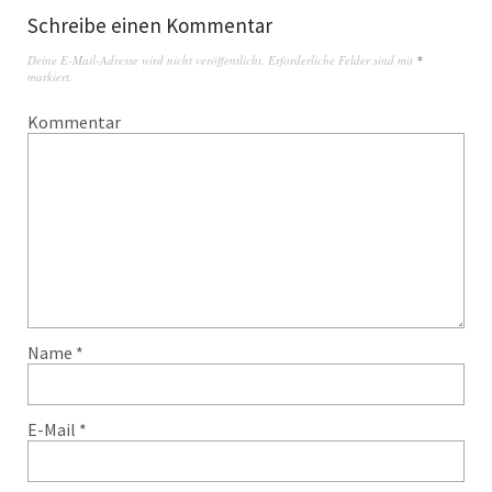
Schreibe einen Kommentar
Deine E-Mail-Adresse wird nicht veröffentlicht.
Erforderliche Felder sind mit
*
markiert.
Kommentar
Name
*
E-Mail
*