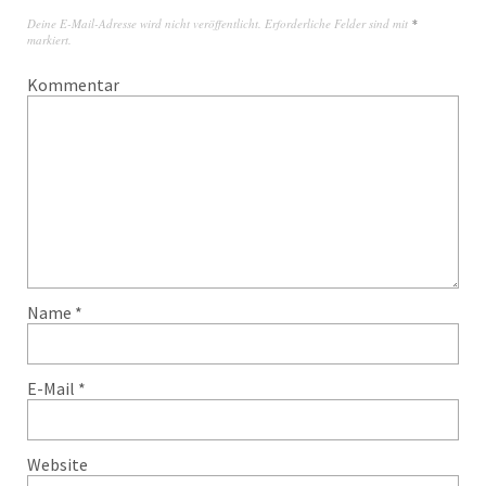
Deine E-Mail-Adresse wird nicht veröffentlicht.
Erforderliche Felder sind mit
*
markiert.
Kommentar
Name
*
E-Mail
*
Website