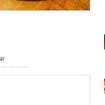
ar
e Felder sind mit
*
markiert.