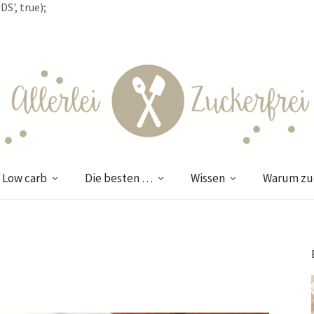
S', true);
Low carb
Die besten …
Wissen
Warum zuc