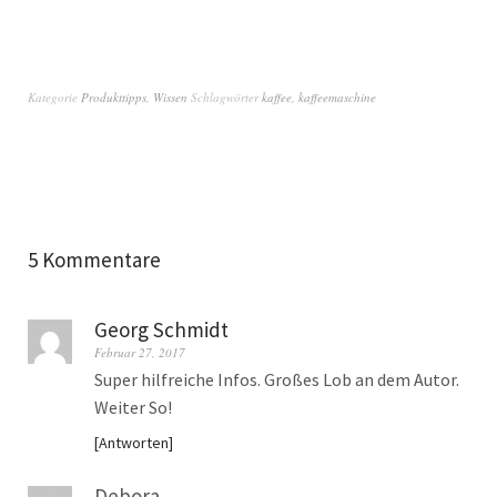
Kategorie
Produkttipps
,
Wissen
Schlagwörter
kaffee
,
kaffeemaschine
5 Kommentare
Georg Schmidt
Februar 27, 2017
Super hilfreiche Infos. Großes Lob an dem Autor.
Weiter So!
Antworten
Debora