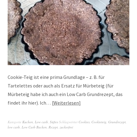
Cookie-Teig ist eine prima Grundlage – z. B. für
Tartelettes oder auch als Ersatz für Mürbeteig (für
Mürbeteig habe ich auch ein Low Carb Grundrezept, das
findet ihr hier). Ich…
Weiterlesen
Kategorie
Kuchen
,
Low carb
,
Süßes
Schlagwörter
Cookies
,
Cookieteig
,
Grundrezept
,
low carb
,
Low Carb Backen
,
Rezept
,
zuckerfrei