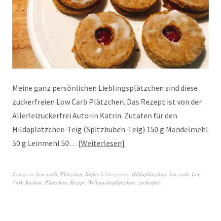
Meine ganz persönlichen Lieblingsplätzchen sind diese
zuckerfreien Low Carb Plätzchen. Das Rezept ist von der
Allerleizuckerfrei Autorin Katrin. Zutaten für den
Hildaplätzchen-Teig (Spitzbuben-Teig) 150 g Mandelmehl
50 g Leinmehl 50…
Weiterlesen
Kategorie
Low carb
,
Plätzchen
,
Süßes
Schlagwörter
Hildaplätzchen
,
low carb
,
Low
Carb Backen
,
Plätzchen
,
Rezept
,
Weihnachtsplätzchen
,
zuckerfrei