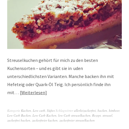
Streuselkuchen gehört für mich zu den besten
Kuchensorten – und es gibt sie in uden
unterschiedlichsten Varianten. Manche backen ihn mit
Hefeteig oder Quark-Öl Teig. Ich persönlich finde ihn
mit…
Weiterlesen
Kategorie
Kuchen
,
Low carb
,
Süßes
Schlagwörter
allerleizuckerfrei
,
backen
,
himbeer
,
Low Carb Backen
,
Low Carb Kuchen
,
low Carb streuselkuchen
,
Rezept
,
streusel
,
zuckerfrei backen
,
zuckerfreier kuchen
,
zuckerfreier streuselkuchen