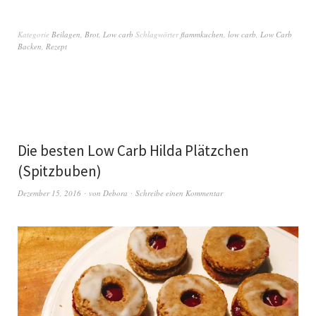
Kategorie
Beilagen
,
Brot
,
Low carb
Schlagwörter
flammkuchen
,
low carb
,
Low Carb
Backen
,
Rezept
Die besten Low Carb Hilda Plätzchen
(Spitzbuben)
Dezember 15, 2016
von
Debora
Schreibe einen Kommentar