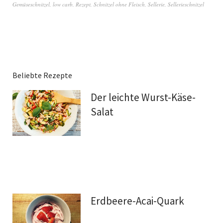
Gemüseschnitzel
,
low carb
,
Rezept
,
Schnitzel ohne Fleisch
,
Sellerie
,
Sellerieschnitzel
Beliebte Rezepte
Der leichte Wurst-Käse-
Salat
Erdbeere-Acai-Quark