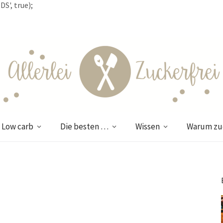
S', true);
Low carb
Die besten …
Wissen
Warum zuc