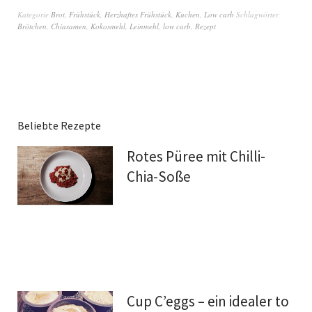
Kategorie
Brot
,
Frühstück
,
Herzhaftes Frühstück
,
Kuchen
,
Low carb
Schlagwörter
Brötchen
,
Chiasamen
,
Kokosmehl
,
Leinmehl
,
low carb
,
Rezept
Beliebte Rezepte
Rotes Püree mit Chilli-
Chia-Soße
Cup C’eggs – ein idealer to