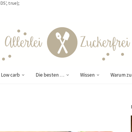
S', true);
Low carb
Die besten …
Wissen
Warum zuc