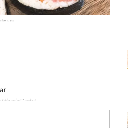
nkohlreis.
ar
e Felder sind mit
*
markiert.