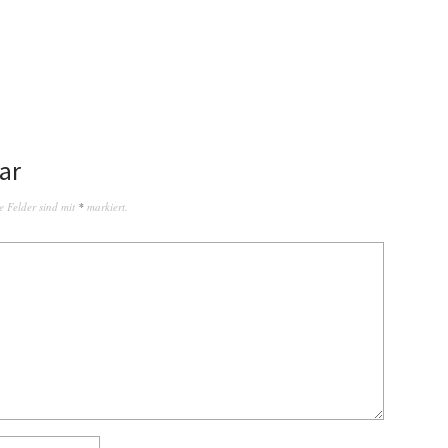
ar
e Felder sind mit
*
markiert.