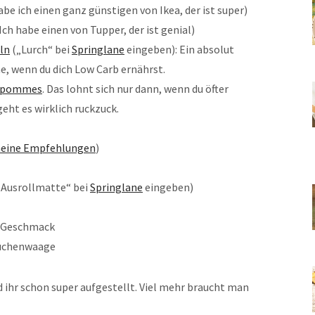
e ich einen ganz günstigen von Ikea, der ist super)
h habe einen von Tupper, der ist genial)
ln
(„Lurch“ bei
Springlane
eingeben): Ein absolut
he, wenn du dich Low Carb ernährst.
epommes
. Das lohnt sich nur dann, wenn du öfter
t es wirklich ruckzuck.
meine Empfehlungen
)
„Ausrollmatte“ bei
Springlane
eingeben)
h Geschmack
Küchenwaage
d ihr schon super aufgestellt. Viel mehr braucht man