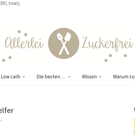
S', true);
Low carb
Die besten …
Wissen
Warum zuc
lfer
ar