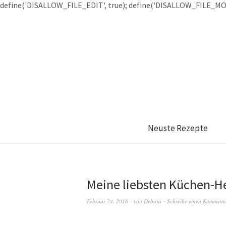
define('DISALLOW_FILE_EDIT', true); define('DISALLOW_FILE_MOD
Neuste Rezepte
Meine liebsten Küchen-He
Februar 24, 2016
von
Debora
Schreibe einen Komment