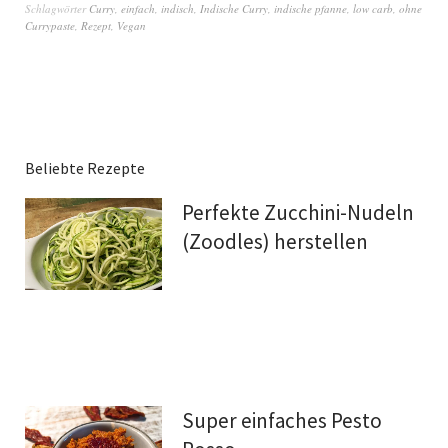
Schlagwörter
Curry
,
einfach
,
indisch
,
Indische Curry
,
indische pfanne
,
low carb
,
ohne
Currypaste
,
Rezept
,
Vegan
Beliebte Rezepte
Perfekte Zucchini-Nudeln
(Zoodles) herstellen
Super einfaches Pesto